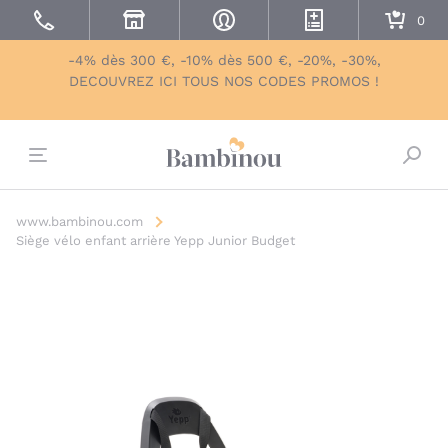
-4% dès 300 €, -10% dès 500 €, -20%, -30%,
DECOUVREZ ICI TOUS NOS CODES PROMOS !
Bascu
www.bambinou.com
Siège vélo enfant arrière Yepp Junior Budget