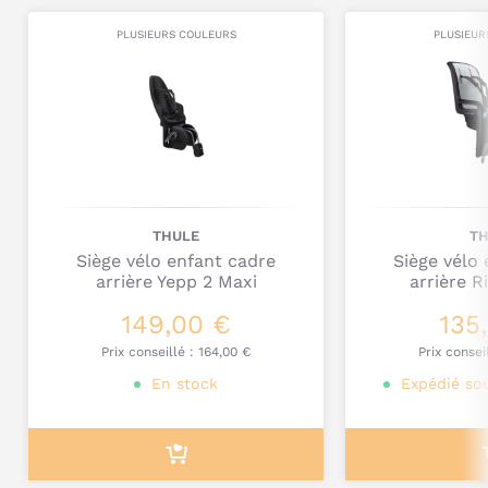
Quelles sont les caractéristiques
Titre
PLUSIEURS COULEURS
PLUSIEUR
techniques du Siège vélo enfant
arrière Yepp Junior Budget de Thule ?
Commentaire
Utilisation : 6 à 10 ans.
Poids min : 22 kg.
Poids max : 35 kg.
Poids : 2,8 kg.
THULE
T
Siège vélo enfant cadre
Siège vélo
arrière Yepp 2 Maxi
arrière R
149,00 €
135
Je poste mon commentaire
Prix conseillé :
164,00 €
Prix consei
En stock
Expédié sou