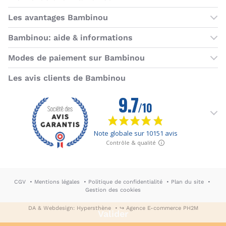
Les boutiques Bambinou
Les avantages Bambinou
Boutique Bambinou Paris
Bons plans Bambinou
Bambinou: aide & informations
Boutique Bambinou Toulouse
Cartes cadeaux
Contactez-nous
Modes de paiement sur Bambinou
L'équipe Bambinou
Programme de fidélité
Horaires du service client
American Express
Visa
MasterCard
MasterCard SecureCode
Verified by Visa
Paypal
Aurore
Virement banc
Sepa
Les avis clients de Bambinou
Foire aux questions
Livraisons et retours
Moyens de paiement
Dictionnaire de la puériculture
Rétractation
CGV
Mentions légales
Politique de confidentialité
Plan du site
Gestion des cookies
DA & Webdesign: Hypersthène
↪ Agence E-commerce PH2M
Valider