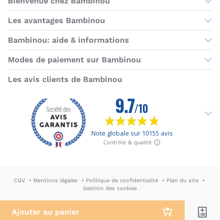
Bienvenue chez Bambinou
Les boutiques Bambinou
Les avantages Bambinou
Boutique Bambinou Paris
Bons plans Bambinou
Bambinou: aide & informations
Boutique Bambinou Toulouse
Cartes cadeaux
Contactez-nous
Modes de paiement sur Bambinou
L'équipe Bambinou
Programme de fidélité
Horaires du service client
American Express
Visa
MasterCard
MasterCard SecureCode
Verified by Visa
Paypal
Aurore
Virement banc
Sepa
Les avis clients de Bambinou
Foire aux questions
Livraisons et retours
Moyens de paiement
Dictionnaire de la puériculture
Rétractation
CGV
Mentions légales
Politique de confidentialité
Plan du site
Gestion des cookies
DA & Webdesign: Hypersthène
↪ Agence E-commerce PH2M
Ajouter au panier