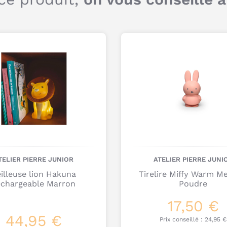
Q
c
d
l
TELIER PIERRE JUNIOR
ATELIER PIERRE JUNI
illeuse lion Hakuna
Tirelire Miffy Warm M
echargeable Marron
Poudre
17,50 €
44,95 €
Prix conseillé :
24,95 €