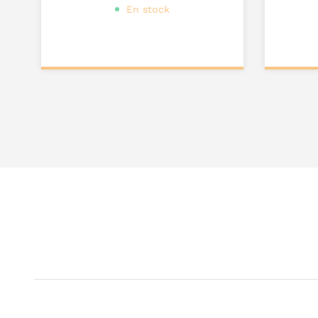
En stock
Ajouter au
Ajou
panier
pa