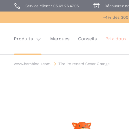
Service client : 05.62.26.47.05
Découvrez no
Prêt à Porter
Sécurité enfant
-4% dès 300
Prix doux
Last chance
Produits
Marques
Conseils
Prix doux
www.bambinou.com
Tirelire renard Cesar Orange