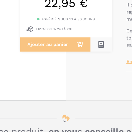
22,95 €
Il
re
me
EXPÉDIÉ SOUS 10 À 30 JOURS
LIVRAISON EN 24H À 72H
Ce
to
Ajouter au panier
sa
Q
En
c
t
P
ce produit,
on vous conseille 