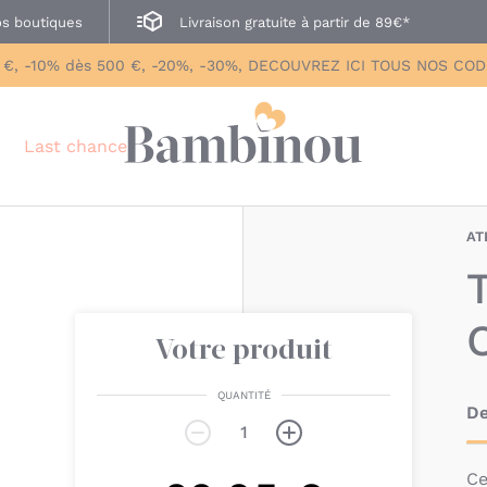
s boutiques
Livraison gratuite à partir de 89€*
 €, -10% dès 500 €, -20%, -30%, DECOUVREZ ICI TOUS NOS CO
Last chance
AT
Votre produit
QUANTITÉ
De
C