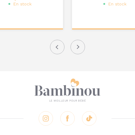
En stock
En stock
ter au
Ajouter au
nier
panier
Précédent
Suivant
Instagram
Facebook
Tik Tok