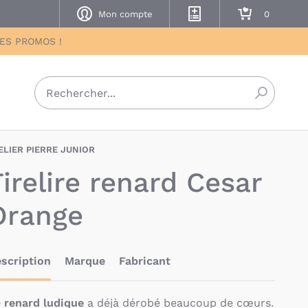
Mon compte
Mes listes de naissance
Mon panier
DES PROMOS !
Recherch
ELIER PIERRE JUNIOR
ATP-7777000067243
Tirelire renard Cesar
Orange
scription
Marque
Fabricant
e
renard ludique
a déjà dérobé beaucoup de cœurs.