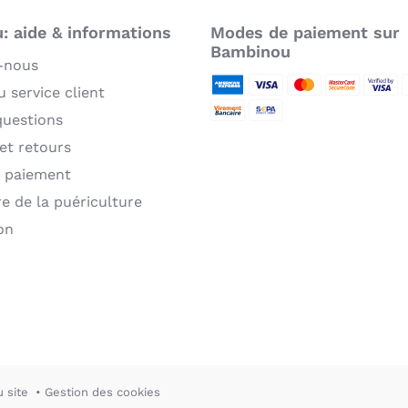
 aide & informations
Modes de paiement sur
Bambinou
-nous
 service client
American Express
Visa
MasterCard
MasterCard 
Verifie
P
questions
Virement bancaire
Sepa
 et retours
 paiement
re de la puériculture
on
u site
Gestion des cookies