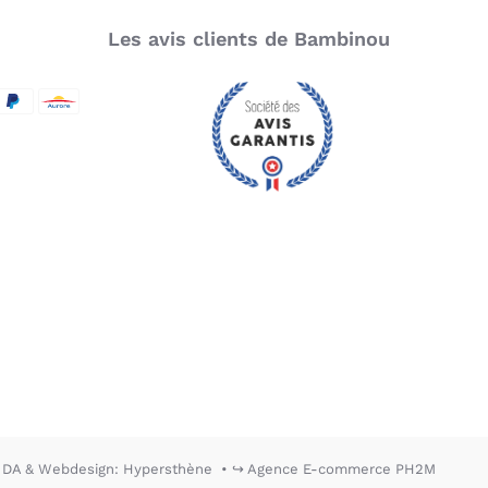
Les avis clients de Bambinou
SecureCode
d by Visa
aypal
Aurore
DA & Webdesign: Hypersthène
↪ Agence E-commerce PH2M