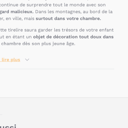
 continue de surprendre tout le monde avec son
gard malicieux.
Dans les montagnes, au bord de la
r, en ville, mais
surtout dans votre chambre.
tte tirelire saura garder les trésors de votre enfant
ut en étant un
objet de décoration tout doux dans
 chambre dès son plus jeune âge.
uelles sont les
 lire plus
aractéristiques de la
irelire Cesar de l'Atelier
ierre Junior ?
Pseudo
Renard
ludique
Tirelire
pratique
Objet de décoration tout doux
aussi…