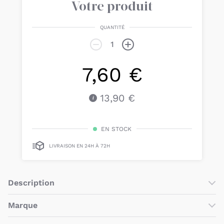
Votre produit
QUANTITÉ
7,60 €
13,90 €
EN STOCK
LIVRAISON EN 24H À 72H
Description
Rassurante, la
veilleuse murale accompagnera bébé au pays
Marque
des rêves
! Pratique, elle
s'allume automatiquement
grâce à
sa
cellule photoélectrique
.
Badabulle
est une marque de puériculture du