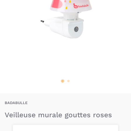
WBE-3661276153387
BADABULLE
Veilleuse murale gouttes roses