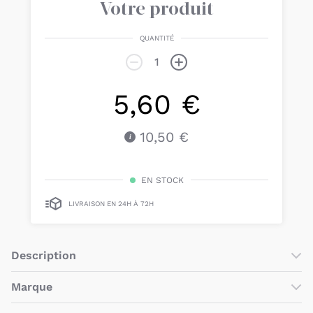
Votre produit
QUANTITÉ
5,60 €
10,50 €
EN STOCK
LIVRAISON EN 24H À 72H
Description
Description de la visière de bain
Marque
Hippo de OK Baby :
La marque italienne
OK Baby
propose des produits