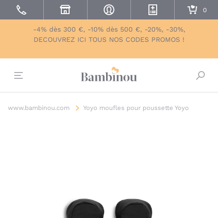
-4% dès 300 €, -10% dès 500 €, -20%, -30%,
DECOUVREZ ICI TOUS NOS CODES PROMOS !
Bascu
www.bambinou.com
Yoyo moufles pour poussette Yoyo