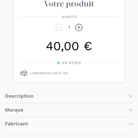
Votre produit
QUANTITÉ
40,00 €
EN STOCK
LIVRAISON EN 24H À 72H
Description
Les
Yoyo moufles pour poussette Yoyo de Babyzen
sont des
Marque
accessoires pour poussette qui permettent aux parents de
garder les mains au chaud tout l’hiver
.
Fabricant
Pratique, ils sont
dotés d’un système de velcro
qui s’adapte
à
tous les guidons des
poussettes Yoyo
quelle que soit la