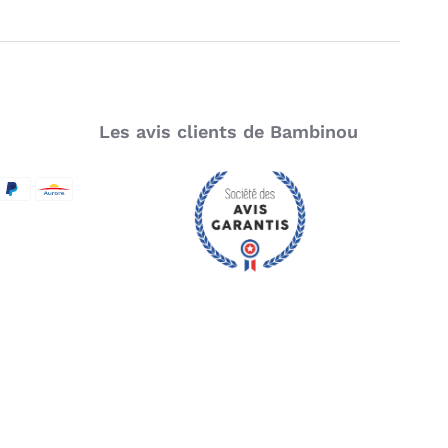
Les avis clients de Bambinou
SecureCode
d by Visa
aypal
Aurore