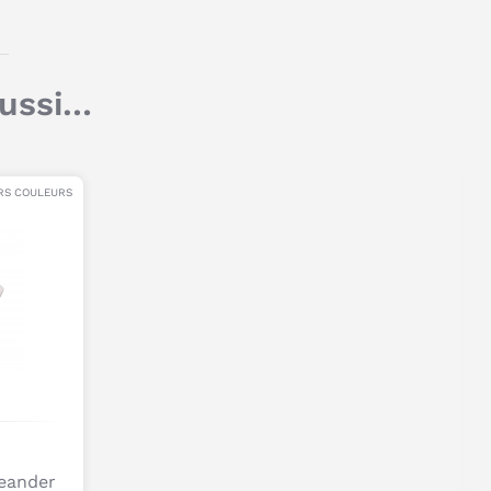
Titre
aussi…
Commentaire
RS COULEURS
Je poste mon commentaire
Leander