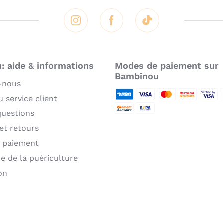
Instagram
Facebook
Tik Tok
 aide & informations
Modes de paiement sur
Bambinou
-nous
 service client
American Express
Visa
MasterCard
MasterCard 
Verifie
P
questions
Virement bancaire
Sepa
 et retours
 paiement
re de la puériculture
on