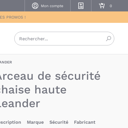
Mon compte
Mes listes de naissance
Mon panier
DES PROMOS !
Recherch
ANDER
BAU-LER-ARCEAUCHAISEHAUTE
Arceau de sécurité
chaise haute
Leander
scription
Marque
Sécurité
Fabricant