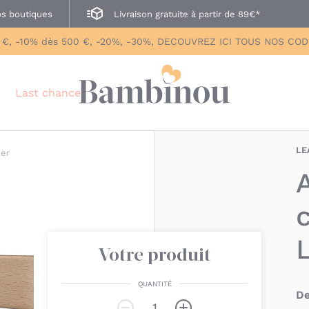
s boutiques
Livraison gratuite à partir de 89€*
 €, -10% dès 500 €, -20%, -30%, DECOUVREZ ICI TOUS NOS CO
Last chance
LE
der
Votre produit
QUANTITÉ
De