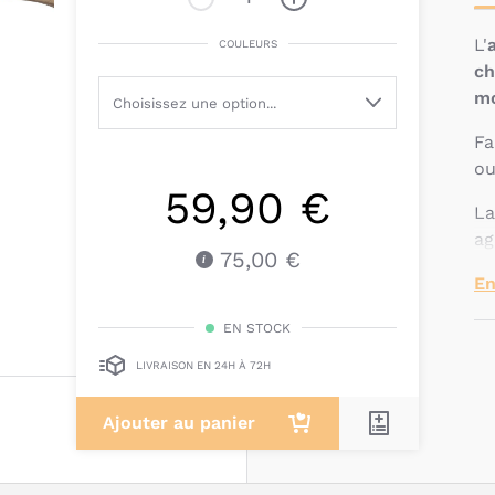
L'
COULEURS
ch
m
Fa
ou
59,90 €
L
ag
75,00 €
En
EN STOCK
LIVRAISON EN 24H À 72H
Ajouter au panier