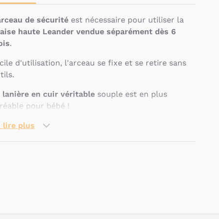
arceau de sécurité
est nécessaire pour utiliser la
aise haute Leander vendue séparément dès 6
ois
.
cile d'utilisation, l'arceau se fixe et se retire sans
tils.
a
lanière en cuir véritable
souple est en plus
réable pour bébé !
 lire plus
Pseudo