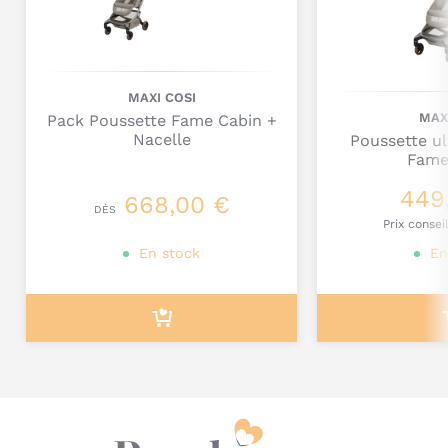
MAXI COSI
MAX
Pack Poussette Fame Cabin +
Nacelle
Poussette u
Fame
449
Je poste mon commentaire
668,00 €
DÈS
Prix consei
En stock
En