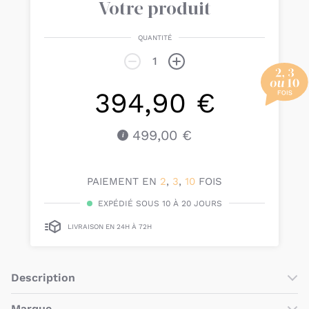
Votre produit
QUANTITÉ
394,90 €
499,00 €
PAIEMENT EN
2
,
3
,
10
FOIS
EXPÉDIÉ SOUS 10 À 20 JOURS
LIVRAISON EN 24H À 72H
Description
Le
berceau évolutif blanc mesh
de
Babybjörn
est conçu
Marque