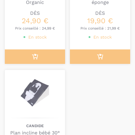
Trois Kilos Sept
.
Organic
éponge
Notre équipe est à votre disposition pour vous aider
DÈS
DÈS
à sélectionner le produit idéal pour favoriser le
24,90 €
19,90 €
sommeil de votre enfant, et en cas de doute,
Prix conseillé :
24,99 €
Prix conseillé :
21,99 €
n’hésitez pas à demander son avis à votre médecin.
En stock
En stock
CANDIDE
Plan incline bébé 30°