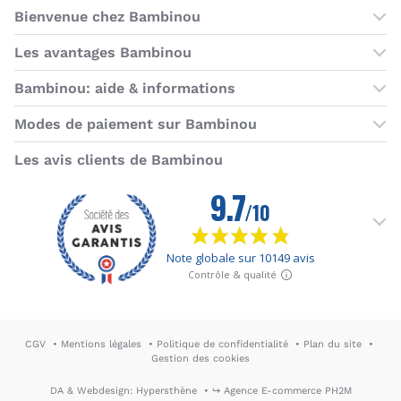
Bienvenue chez Bambinou
Les boutiques Bambinou
Les avantages Bambinou
Boutique Bambinou Paris
Bons plans Bambinou
Bambinou: aide & informations
Boutique Bambinou Toulouse
Cartes cadeaux
Contactez-nous
Modes de paiement sur Bambinou
L'équipe Bambinou
Programme de fidélité
Horaires du service client
American Express
Visa
MasterCard
MasterCard SecureCode
Verified by Visa
Paypal
Aurore
Virement banc
Sepa
Les avis clients de Bambinou
Foire aux questions
Livraisons et retours
Moyens de paiement
Dictionnaire de la puériculture
Rétractation
CGV
Mentions légales
Politique de confidentialité
Plan du site
Gestion des cookies
DA & Webdesign: Hypersthène
↪ Agence E-commerce PH2M