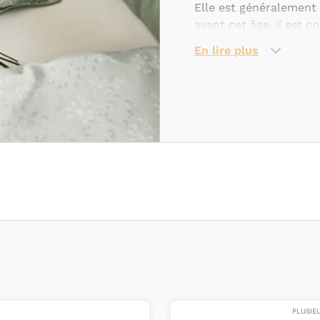
Elle est généralement
avant cet âge, il est 
sa sécurité.
En lire plus
La parure de lit est 
la chambre de votre e
parures de lit des ma
pour permettre à votr
A partir de 2 ans, béb
pouvez choisir une
co
transformé en lit junio
PLUSIE