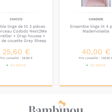
CHICCO
CANDIDE
le linge de lit 3 pièces
Ensemble linge lit 4 
erceau Cododo Next2Me
Mademoiselle
 oreiller + Drap housse +
 de couette Grey Sheep
25,60 €
40,00 €
Prix conseillé :
39,99 €
Prix conseillé :
139,90 
En stock
En stock
ter au
Ajouter au
nier
panier