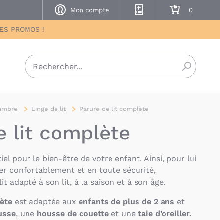
Mon compte
Mes listes de naissance
Mon panier
DES PROMOS !
Recherch
ambre
Linge de lit
Parure de lit complète
e lit complète
iel pour le bien-être de votre enfant. Ainsi, pour lui
er confortablement et en toute sécurité,
it adapté à son lit, à la saison et à son âge.
lète
est adaptée aux
enfants de plus de 2 ans
et
usse
, une
housse de couette
et une
taie d’oreiller
.