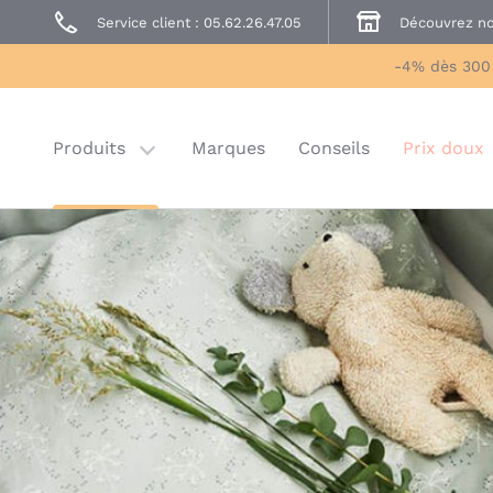
Service client : 05.62.26.47.05
Découvrez no
Prêt à Porter
Sécurité enfant
-4% dès 300
Prix doux
Last chance
Produits
Marques
Conseils
Prix doux