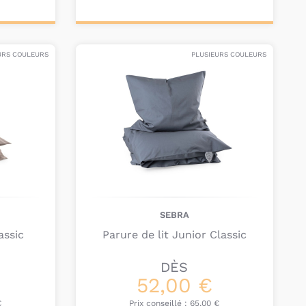
Ajouter au
panier
URS COULEURS
PLUSIEURS COULEURS
SEBRA
assic
Parure de lit Junior Classic
DÈS
52,00 €
€
Prix conseillé :
65,00 €