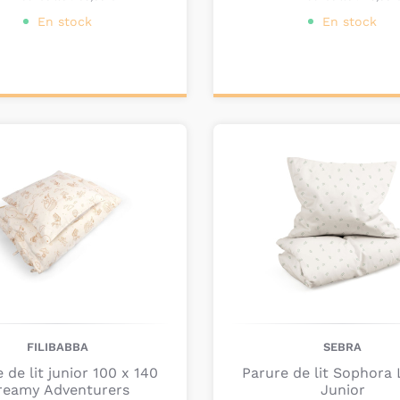
En stock
En stock
ter au
Personnalisez votre
nier
produit
FILIBABBA
SEBRA
 de lit junior 100 x 140
Parure de lit Sophora
reamy Adventurers
Junior