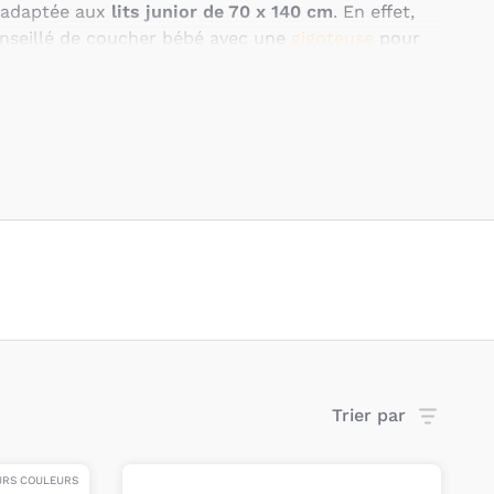
 adaptée aux
lits junior de 70 x 140 cm
. En effet,
conseillé de coucher bébé avec une
gigoteuse
pour
également un élément important de décoration pour
nfant. Chez Bambinou, nous avons sélectionné des
rques de puériculture
Jané
,
Ptit Basile
et
Candide
e enfant de
bien dormir
!
é peut en effet avoir une housse de couette et vous
uette
qui s’adapte à son lit 70 X 140 que vous aurez
r.
Trier par
URS COULEURS