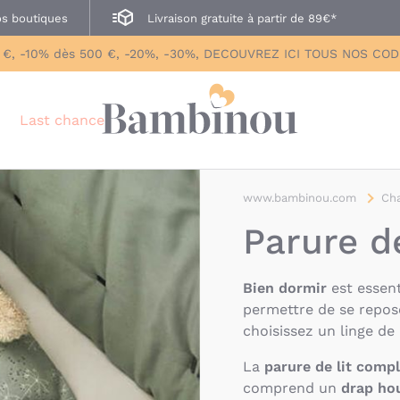
s boutiques
Livraison gratuite à partir de 89€*
 €, -10% dès 500 €, -20%, -30%, DECOUVREZ ICI TOUS NOS CO
Last chance
www.bambinou.com
Ch
Parure d
Bien dormir
est essent
permettre de se repos
choisissez un linge de l
La
parure de lit comp
comprend un
drap ho