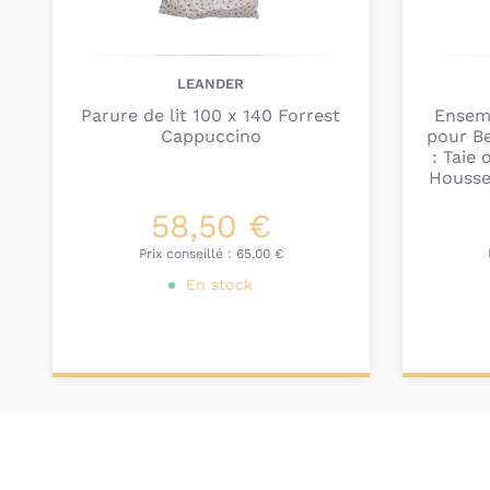
LEANDER
Parure de lit 100 x 140 Forrest
Ensemb
Cappuccino
pour B
: Taie
Housse
58,50 €
Prix conseillé :
65,00 €
En stock
Ajouter au
Ajou
panier
pa