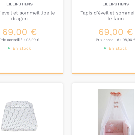
LILLIPUTIENS
LILLIPUTIENS
'éveil et sommeil Joe le
Tapis d'éveil et sommeil
dragon
le faon
69,00 €
69,00 €
Prix conseillé :
98,90 €
Prix conseillé :
98,90 
En stock
En stock
ter au
Ajouter au
nier
panier