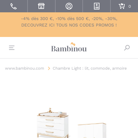
-4% dès 300 €, -10% dès 500 €, -20%, -30%,
DECOUVREZ ICI TOUS NOS CODES PROMOS !
Bascu
www.bambinou.com
Chambre Light : lit, commode, armoire