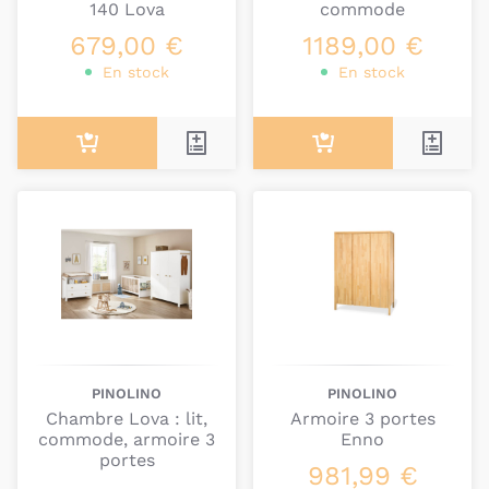
140 Lova
commode
longtemps.
679,00 €
1189,00 €
D’excellente qualité, les produits Pinolino sont
En stock
En stock
garantis 10 ans
.
En cas de doute ou de question,
contactez-nous
:
nous serons ravis de vous apporter notre expertise
pour trouver le produit dont vous avez besoin.
PINOLINO
PINOLINO
Chambre Lova : lit,
Armoire 3 portes
commode, armoire 3
Enno
portes
981,99 €