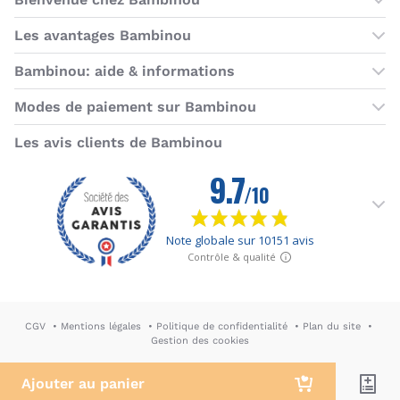
Les boutiques Bambinou
Les avantages Bambinou
Boutique Bambinou Paris
Bons plans Bambinou
Bambinou: aide & informations
Boutique Bambinou Toulouse
Cartes cadeaux
Contactez-nous
Modes de paiement sur Bambinou
L'équipe Bambinou
Programme de fidélité
Horaires du service client
American Express
Visa
MasterCard
MasterCard SecureCode
Verified by Visa
Paypal
Aurore
Virement banc
Sepa
Les avis clients de Bambinou
Foire aux questions
Livraisons et retours
Moyens de paiement
Dictionnaire de la puériculture
Rétractation
CGV
Mentions légales
Politique de confidentialité
Plan du site
Gestion des cookies
DA & Webdesign: Hypersthène
↪ Agence E-commerce PH2M
Ajouter au panier