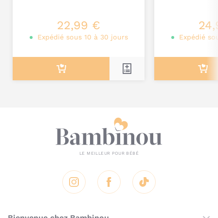
Je poste mon commentaire
22,99 €
24,
Expédié sous 10 à 30 jours
Expédié sou
Instagram
Facebook
Tik Tok
Bienvenue chez Bambinou