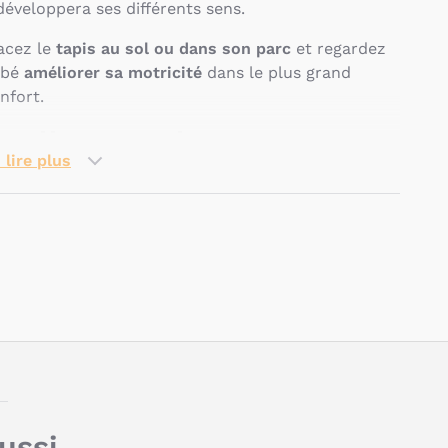
 développera ses différents sens.
acez le
tapis au sol ou dans son parc
et regardez
ébé
améliorer sa motricité
dans le plus grand
nfort.
uelles sont les
 lire plus
aractéristiques du grand
apis Sunlight de Sauthon ?
Pseudo
Composition : velours, coton
Dimensions : 100 x 100 x 2 cm
Conseils d'entretien : Lavage en machine à 30
°C maximum, programme normal. Ne pas
utiliser d'eau de Javel pour traiter ce vêtement.
Il devrait être lavé uniquement avec des
produits prévus pour le linge de couleur ou le
Titre
linge délicat. Ne pas sécher au sèche-linge. Ne
aussi…