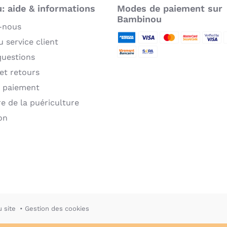
 aide & informations
Modes de paiement sur
Bambinou
-nous
 service client
American Express
Visa
MasterCard
MasterCard 
Verifie
P
questions
Virement bancaire
Sepa
 et retours
 paiement
re de la puériculture
on
u site
Gestion des cookies