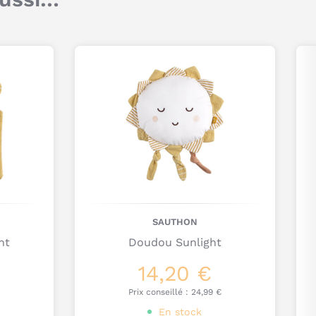
pas repasser à très haute température (110 °C
Commentaire
maximum) et repasser de préférence sans
vapeur. Ne pas nettoyer à sec.
Je poste mon commentaire
SAUTHON
ht
Doudou Sunlight
14,20 €
Prix conseillé :
24,99 €
En stock