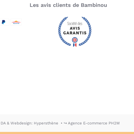
Les avis clients de Bambinou
SecureCode
d by Visa
aypal
Aurore
DA & Webdesign: Hypersthène
↪ Agence E-commerce PH2M