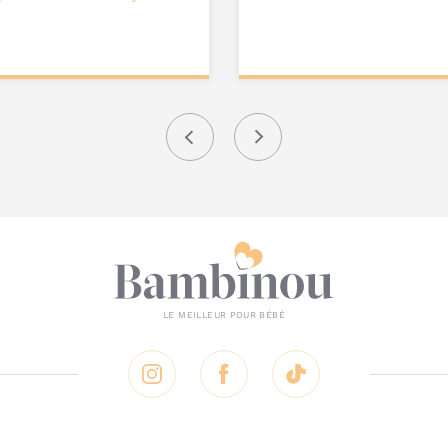
ter au
Ajouter au
nier
panier
Précédent
Suivant
Instagram
Facebook
Tik Tok