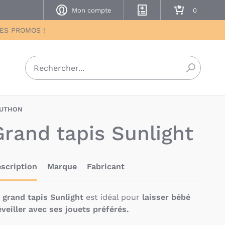
Mon compte
Mes listes de naissance
Mon panier
DES PROMOS !
Recherch
UTHON
SAN-3500760127889
Grand tapis Sunlight
scription
Marque
Fabricant
e
grand tapis Sunlight
est idéal pour
laisser bébé
éveiller avec ses jouets préférés.