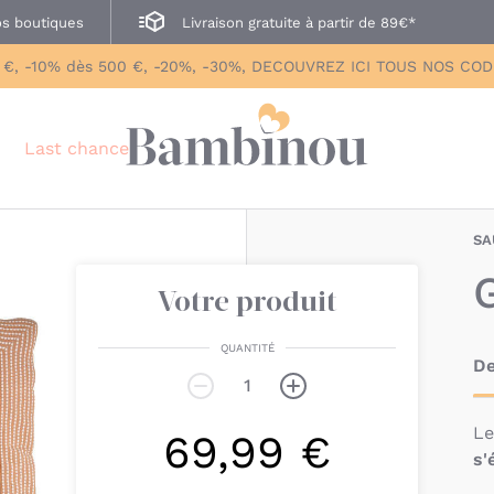
s boutiques
Livraison gratuite à partir de 89€*
 €, -10% dès 500 €, -20%, -30%, DECOUVREZ ICI TOUS NOS CO
Last chance
SA
Votre produit
QUANTITÉ
De
L
69,99 €
s'