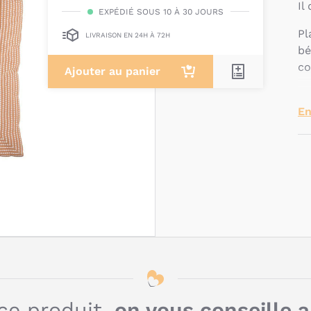
Il
EXPÉDIÉ SOUS 10 À 30 JOURS
Pl
LIVRAISON EN 24H À 72H
b
co
Ajouter au panier
Q
En
c
t
ce produit,
on vous conseille 