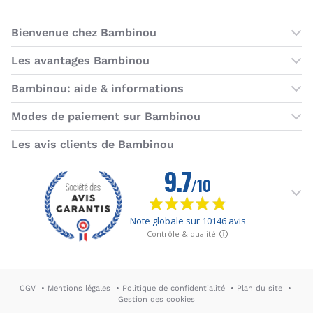
Bienvenue chez Bambinou
Les boutiques Bambinou
Les avantages Bambinou
Boutique Bambinou Paris
Bons plans Bambinou
Bambinou: aide & informations
Boutique Bambinou Toulouse
Cartes cadeaux
Contactez-nous
Modes de paiement sur Bambinou
L'équipe Bambinou
Programme de fidélité
Horaires du service client
American Express
Visa
MasterCard
MasterCard SecureCode
Verified by Visa
Paypal
Aurore
Virement banc
Sepa
Les avis clients de Bambinou
Foire aux questions
Livraisons et retours
Moyens de paiement
Dictionnaire de la puériculture
Rétractation
CGV
Mentions légales
Politique de confidentialité
Plan du site
Gestion des cookies