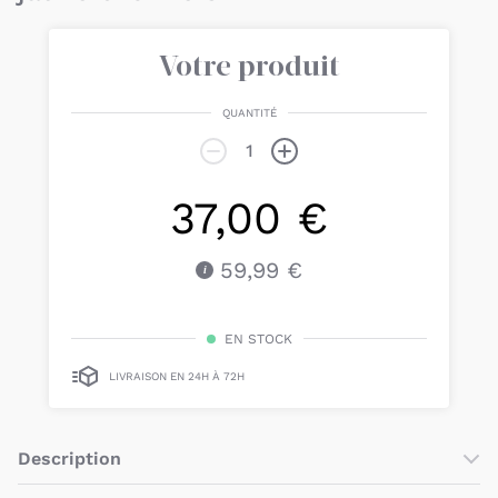
Votre produit
QUANTITÉ
37,00 €
59,99 €
EN STOCK
LIVRAISON EN 24H À 72H
Description
Craquez pour la
gigoteuse ouatinée jaune 0-6 mois Sunlight