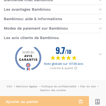
Les boutiques Bambinou
Les avantages Bambinou
Boutique Bambinou Paris
Bons plans Bambinou
Bambinou: aide & informations
Boutique Bambinou Toulouse
Cartes cadeaux
Contactez-nous
Modes de paiement sur Bambinou
L'équipe Bambinou
Programme de fidélité
Horaires du service client
American Express
Visa
MasterCard
MasterCard SecureCode
Verified by Visa
Paypal
Aurore
Virement banc
Sepa
Les avis clients de Bambinou
Foire aux questions
Livraisons et retours
Moyens de paiement
Dictionnaire de la puériculture
Rétractation
CGV
Mentions légales
Politique de confidentialité
Plan du site
Gestion des cookies
DA & Webdesign: Hypersthène
↪ Agence E-commerce PH2M
Ajouter au panier