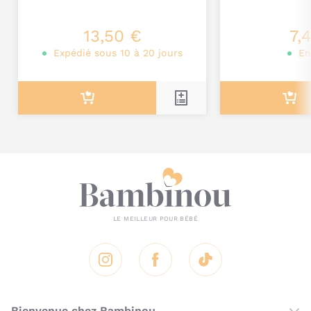
Je poste mon commentaire
13,50 €
7,
Expédié sous 10 à 20 jours
En
Instagram
Facebook
Tik Tok
Bienvenue chez Bambinou