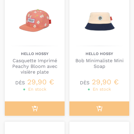
défend un véritable état d’esprit :
encourager les
enfants à affirmer leur personnalité avec confiance
et bonne humeur
.
À travers des
collections modernes et joyeuses
, la
marque accompagne les familles dans toutes leurs
aventures, en mêlant style, praticité et créativité
pour faire rimer enfance avec liberté et fun.
HELLO HOSSY
HELLO HOSSY
Casquette Imprimé
Bob Minimaliste Mini
Peachy Bloom avec
Soap
visière plate
29,90 €
29,90 €
DÈS
DÈS
En stock
En stock