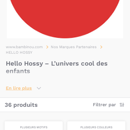
www.bambinou.com
Nos Marques Partenaires
HELLO HOSSY
Hello Hossy – L’univers cool des
enfants
Une marque née d’une histoire de
En lire plus
famille
Hello Hossy est une marque française imaginée par
36 produits
Filtrer par
un couple de jeunes parents désireux de créer des
accessoires qui ressemblent vraiment aux enfants
d’aujourd’hui :
créatifs, énergiques et pleins de vie
.
PLUSIEURS MOTIFS
PLUSIEURS COULEURS