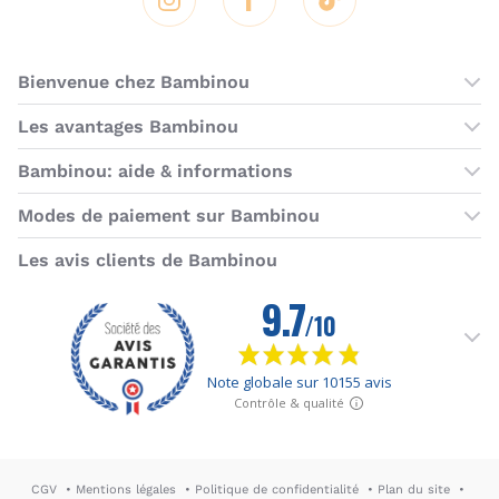
Instagram
Facebook
Tik Tok
Bienvenue chez Bambinou
Les boutiques Bambinou
Les avantages Bambinou
Boutique Bambinou Paris
Bons plans Bambinou
Bambinou: aide & informations
Boutique Bambinou Toulouse
Cartes cadeaux
Contactez-nous
Modes de paiement sur Bambinou
L'équipe Bambinou
Programme de fidélité
Horaires du service client
American Express
Visa
MasterCard
MasterCard SecureCode
Verified by Visa
Paypal
Aurore
Virement banc
Sepa
Les avis clients de Bambinou
Foire aux questions
Livraisons et retours
Moyens de paiement
Dictionnaire de la puériculture
Rétractation
CGV
Mentions légales
Politique de confidentialité
Plan du site