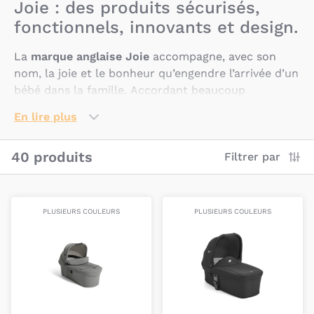
Joie : des produits sécurisés,
fonctionnels, innovants et design.
La
marque anglaise Joie
accompagne, avec son
nom, la joie et le bonheur qu’engendre l’arrivée d’un
bébé dans la famille. Accordant beaucoup
d’importance à offrir des
produits fonctionnels
En lire plus
pour tous, innovants, sécurisés et joyeux
, les
équipes de Joie proposent des produits
testés en
40 produits
Filtrer par
laboratoire agréé
qui répondent à
toutes les
normes en vigueur sur le marché.
Les produits de la marque Joie pour la balade et la
PLUSIEURS COULEURS
PLUSIEURS COULEURS
voiture vous garantissent
le meilleur tout en
respectant les contraintes environnementales.
Pourquoi choisir les produits Joie ?
Les passionnés de chez Joie sont
100 % engagés
pour proposer des produits plus forts
, avec des