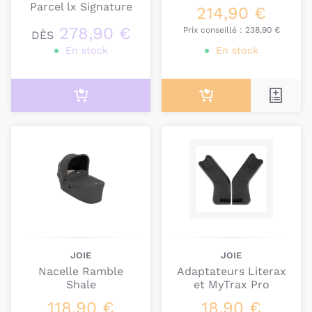
Parcel lx Signature
214,90 €
278,90 €
Prix conseillé :
238,90 €
DÈS
En stock
En stock
JOIE
JOIE
Nacelle Ramble
Adaptateurs Literax
Shale
et MyTrax Pro
118,90 €
18,90 €