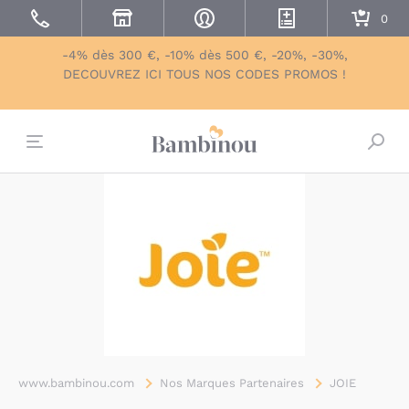
-4% dès 300 €, -10% dès 500 €, -20%, -30%,
DECOUVREZ ICI TOUS NOS CODES PROMOS !
Bascu
www.bambinou.com
Nos Marques Partenaires
JOIE