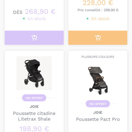
228,00 €
268,90 €
Prix conseillé :
288,90 €
DÈS
En stock
En stock
PLUSIEURS COULEURS
10€ OFFERT
15€ OFFERT
JOIE
JOIE
Poussette citadine
Litetrax Shale
Poussette Pact Pro
198,90 €