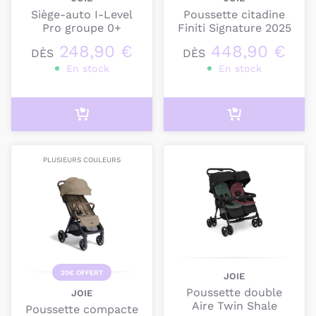
Siège-auto I-Level
Poussette citadine
Pro groupe 0+
Finiti Signature 2025
En cas de doute ou de question,
contactez-nous
:
248,90 €
448,90 €
nous serons ravis de vous apporter notre expertise
DÈS
DÈS
En stock
En stock
pour trouver le produit dont vous avez besoin.
PLUSIEURS COULEURS
20€ OFFERT
JOIE
Poussette double
JOIE
Aire Twin Shale
Poussette compacte