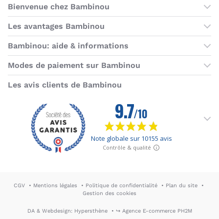
Bienvenue chez Bambinou
Les boutiques Bambinou
Les avantages Bambinou
Boutique Bambinou Paris
Bons plans Bambinou
Bambinou: aide & informations
Boutique Bambinou Toulouse
Cartes cadeaux
Contactez-nous
Modes de paiement sur Bambinou
L'équipe Bambinou
Programme de fidélité
Horaires du service client
American Express
Visa
MasterCard
MasterCard SecureCode
Verified by Visa
Paypal
Aurore
Virement banc
Sepa
Les avis clients de Bambinou
Foire aux questions
Livraisons et retours
Moyens de paiement
Dictionnaire de la puériculture
Rétractation
CGV
Mentions légales
Politique de confidentialité
Plan du site
Gestion des cookies
DA & Webdesign: Hypersthène
↪ Agence E-commerce PH2M