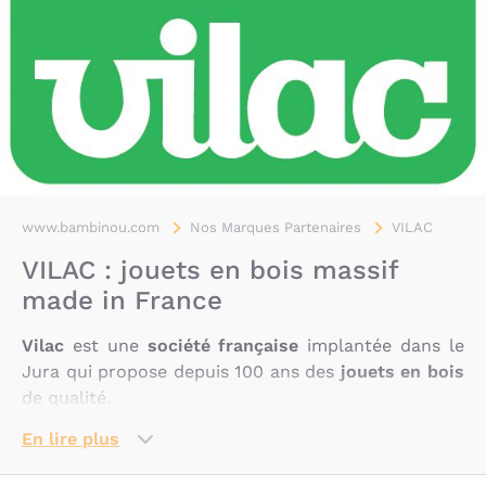
www.bambinou.com
Nos Marques Partenaires
VILAC
VILAC : jouets en bois massif
made in France
Vilac
est une
société française
implantée dans le
Jura qui propose depuis 100 ans des
jouets en bois
de qualité.
En lire plus
De génération en génération,
Vilac
a su s'adapter
aux demandes des parents, des enfants et des