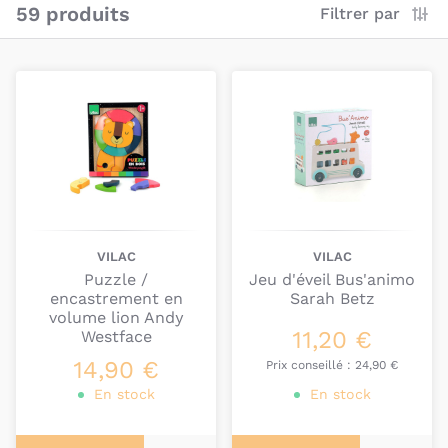
bébés. C'est pour cela qu'au fil des temps, la
59 produits
Filtrer par
société est toujours présente dans le monde
merveilleux des jouets.
Ses articles sont indémodables et uniques, la
qualité
des bois et des laques utilisés est
excellente.
Le secret de Vilac...répondre à la passion de
l'enfance.
VILAC
VILAC
Puzzle /
Jeu d'éveil Bus'animo
encastrement en
Sarah Betz
volume lion Andy
11,20 €
Westface
14,90 €
Prix conseillé :
24,90 €
En stock
En stock