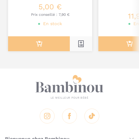
5,00 €
Je poste mon commentaire
11,
Prix conseillé :
7,90 €
En stock
En
Instagram
Facebook
Tik Tok
Bienvenue chez Bambinou