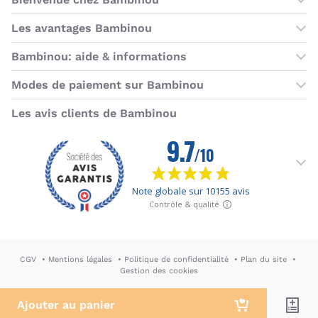
Les boutiques Bambinou
Les avantages Bambinou
Boutique Bambinou Paris
Bons plans Bambinou
Bambinou: aide & informations
Boutique Bambinou Toulouse
Cartes cadeaux
Contactez-nous
Modes de paiement sur Bambinou
L'équipe Bambinou
Programme de fidélité
Horaires du service client
American Express
Visa
MasterCard
MasterCard SecureCode
Verified by Visa
Paypal
Aurore
Virement banc
Sepa
Les avis clients de Bambinou
Foire aux questions
Livraisons et retours
Moyens de paiement
Dictionnaire de la puériculture
Rétractation
CGV
Mentions légales
Politique de confidentialité
Plan du site
Gestion des cookies
DA & Webdesign: Hypersthène
↪ Agence E-commerce PH2M
Ajouter au panier