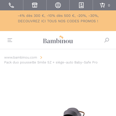
-4% dès 300 €, -10% dès 500 €, -20%, -30%,
DECOUVREZ ICI TOUS NOS CODES PROMOS !
Bascu
www.bambinou.com
Pack duo poussette Smile 5Z + siège-auto Baby-Safe Pro