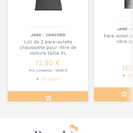
Transforme
l’intérieur de la voiture en fond marin
tandis que
l’extérieur conserve un aspect neutre,
avec
le coloris Lazuli Blue.
JANE -
JANE - CONCORD
Pare-soleil 
vitre d
Lot de 2 pare-soleils
chaussette pour vitre de
voiture taille XL
Je poste mon commentaire
13,90 €
16,
Prix conseillé :
19,90 €
En
En stock