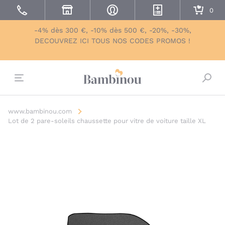
-4% dès 300 €, -10% dès 500 €, -20%, -30%,
DECOUVREZ ICI TOUS NOS CODES PROMOS !
Bascu
www.bambinou.com
Lot de 2 pare-soleils chaussette pour vitre de voiture taille XL