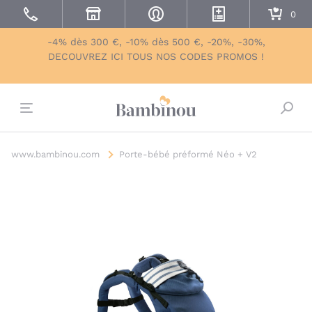
-4% dès 300 €, -10% dès 500 €, -20%, -30%,
DECOUVREZ ICI TOUS NOS CODES PROMOS !
Bascu
www.bambinou.com
Porte-bébé préformé Néo + V2