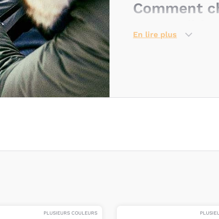
Comment cho
compatible 
En lire plus
Comme beaucoup d’
ac
généralement un prod
compatible avec un mo
notamment le cas des 
marques de puéricult
Cependant,
certaines 
presque tous les mod
nomades
développées
de poussettes pour sim
Quelles son
d’une chanc
PLUSIEURS COULEURS
PLUSIE