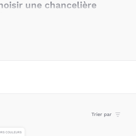
isir une chancelière
à sa poussette ?
cessoires de puériculture
, la chancelière est
uit développé par une marque pour être
dèle de poussette en particulier
. C’est
modèles exclusifs développés par les grandes
ure que sont
Babyzen
et
Cybex
par exemple.
chancelières sont universelles
et s’adaptent à
èles de
poussettes
. C’est le cas des
couvertures
 par
Joie
et
Bemini
. Elles se fixent à tous les types
plifier l
’usage quotidien
des parents.
t les matières principales
Trier par
elière ?
URS COULEURS