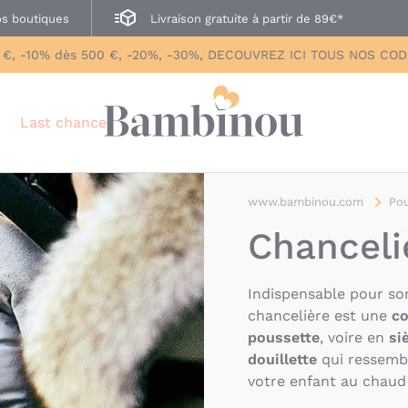
s boutiques
Livraison gratuite à partir de 89€*
 €, -10% dès 500 €, -20%, -30%, DECOUVREZ ICI TOUS NOS CO
Last chance
www.bambinou.com
Pou
Chanceli
Indispensable pour sor
chancelière est une
c
poussette
, voire en
si
douillette
qui ressemb
votre enfant au chaud 