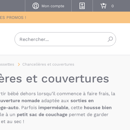
Mon compte
Mes listes de naissance
Mon panier
DES PROMOS !
Recherch
ssettes
Chancelières et couvertures
ères et couvertures
tir bébé dehors lorsqu’il commence à faire frais, la
ouverture nomade
adaptée aux
sorties en
ège-auto
. Parfois
imperméable
, cette
housse bien
le à un
petit sac de couchage
permet de garder
et au sec !