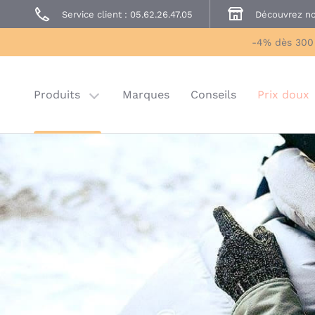
Service client : 05.62.26.47.05
Découvrez no
Prêt à Porter
Sécurité enfant
-4% dès 300
Prix doux
Last chance
Produits
Marques
Conseils
Prix doux