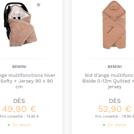
Une
chancelière
prend
Confectionnée avec d
tout-petit bien au ch
l’emmitouflant avec soi
en
coton, en polaire, 
performantes.
Ce nid d’ange d’extér
protecteur
qui est so
vienne refroidir le co
BEMINI
BEMINI
développé avec ingéni
nge multifonctions hiver
Nid d'ange multifonc
aux mi-saisons.
 Softy + Jersey 90 x 90
Biside 0-12m Quilted 
cm
jersey
Il est important de cho
l’installons. Si c’est 
DÈS
DÈS
nid d’ange plus petit 
49,90 €
52,90 €
Chez Bambinou, nous 
Prix conseillé :
74,90 €
Prix conseillé :
79,90 
confortables et chau
En stock
En stock
celles de
Bugaboo
ou 