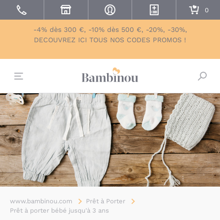
-4% dès 300 €, -10% dès 500 €, -20%, -30%,
DECOUVREZ ICI TOUS NOS CODES PROMOS !
Bascu
www.bambinou.com
Prêt à Porter
Prêt à porter bébé jusqu'à 3 ans