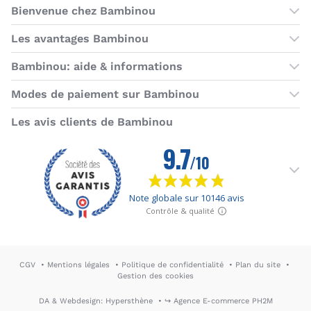
Bienvenue chez Bambinou
Les boutiques Bambinou
Les avantages Bambinou
Boutique Bambinou Paris
Bons plans Bambinou
Bambinou: aide & informations
Boutique Bambinou Toulouse
Cartes cadeaux
Contactez-nous
Modes de paiement sur Bambinou
L'équipe Bambinou
Programme de fidélité
Horaires du service client
American Express
Visa
MasterCard
MasterCard SecureCode
Verified by Visa
Paypal
Aurore
Virement banc
Sepa
Les avis clients de Bambinou
Foire aux questions
Livraisons et retours
Moyens de paiement
Dictionnaire de la puériculture
Rétractation
CGV
Mentions légales
Politique de confidentialité
Plan du site
Gestion des cookies
DA & Webdesign: Hypersthène
↪ Agence E-commerce PH2M