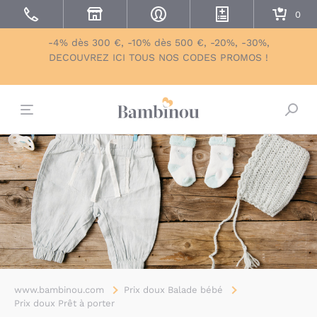
-4% dès 300 €, -10% dès 500 €, -20%, -30%,
DECOUVREZ ICI TOUS NOS CODES PROMOS !
Bascu
www.bambinou.com
Prix doux Balade bébé
Prix doux Prêt à porter