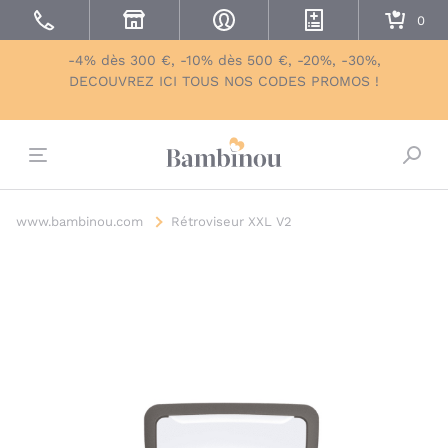
-4% dès 300 €, -10% dès 500 €, -20%, -30%,
DECOUVREZ ICI TOUS NOS CODES PROMOS !
Bascu
www.bambinou.com
Rétroviseur XXL V2