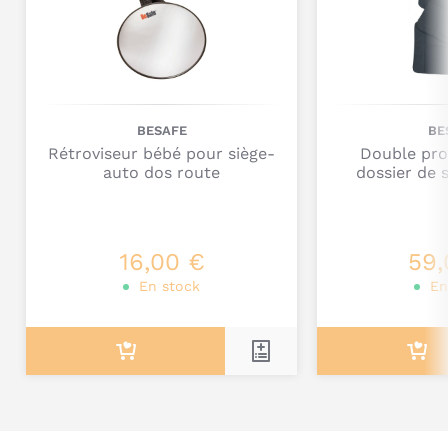
Commentaire
L'objectif premier de la marque c’est la sécurité des enfants
et ils souhaitent continuer inlassablement à l’améliorer.
Venez découvrir les
sièges auto Besafe
et ses accessoires.
BESAFE
BE
Rétroviseur bébé pour siège-
Double pro
auto dos route
dossier de 
Je poste mon commentaire
16,00 €
59,
En stock
En