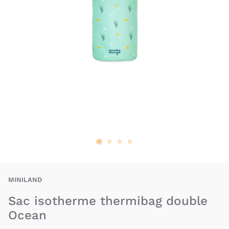
MID-8413082896195
MINILAND
Sac isotherme thermibag double
Ocean