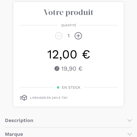
Votre produit
QUANTITÉ
12,00 €
19,90 €
EN STOCK
LIVRAISON EN 24H À 72H
Description
Le sac isotherme Thermibag Double Ocean de Miniland
est
Marque
idéal pour conserver les boissons de bébé à la bonne