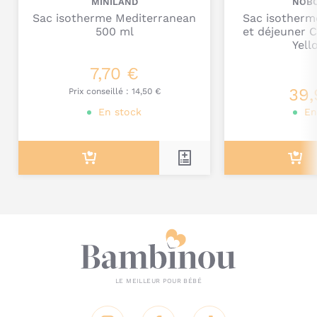
MINILAND
NOB
Sac isotherme Mediterranean
Sac isotherm
500 ml
et déjeuner 
Yell
7,70 €
Je poste mon commentaire
39,
Prix conseillé :
14,50 €
En stock
En