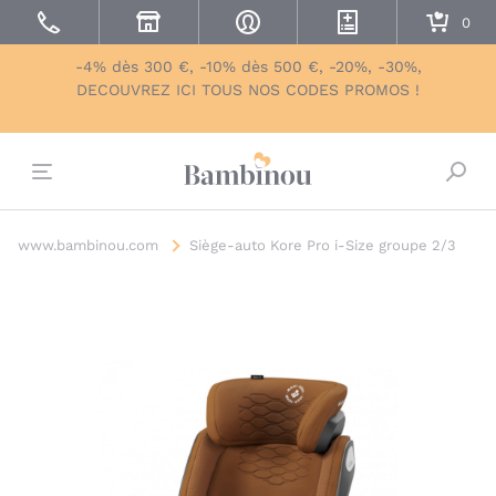
-4% dès 300 €, -10% dès 500 €, -20%, -30%,
DECOUVREZ ICI TOUS NOS CODES PROMOS !
Bascu
www.bambinou.com
Siège-auto Kore Pro i-Size groupe 2/3