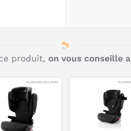
H
M
ce produit,
on vous conseille 
PLUSIEURS COULEURS
PLUSIEU