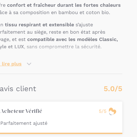
fre
confort et fraîcheur durant les fortes chaleurs
âce à sa composition en bambou et coton bio.
on
tissu respirant et extensible
s’ajuste
rfaitement au siège, reste en bon état après
vage, et est
compatible avec les modèles Classic,
yle et LUX
, sans compromettre la sécurité.
 housse est
compatible avec les sièges-auto
 lire plus
itax Römer suivants
:
Kidfix Pro
Classic
,
Style
et
Lux
.
Kidfix
Classic
,
Style
.
 avis client
5.0/5
Kidfix i-Size
.
Kidfix M i-Size
.
5/5
Acheteur Vérifié
uelles sont les
Parfaitement ajusté
aractéristiques de la