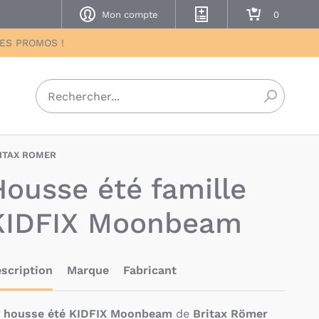
Mon compte
Mes listes de naissance
Mon panier
DES PROMOS !
Recherch
ITAX ROMER
BRX-4000986654828
Housse été famille
KIDFIX Moonbeam
scription
Marque
Fabricant
a
housse été KIDFIX Moonbeam
de
Britax Römer