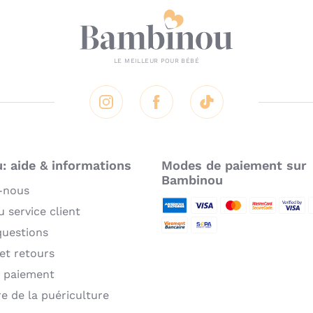
Instagram
Facebook
Tik Tok
 aide & informations
Modes de paiement sur
Bambinou
-nous
 service client
American Express
Visa
MasterCard
MasterCard 
Verifie
P
questions
Virement bancaire
Sepa
 et retours
 paiement
re de la puériculture