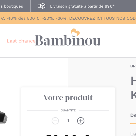
s boutiques
Livraison gratuite à partir de 89€*
 €, -10% dès 500 €, -20%, -30%, DECOUVREZ ICI TOUS NOS CO
Last chance
BR
Votre produit
QUANTITÉ
De
L