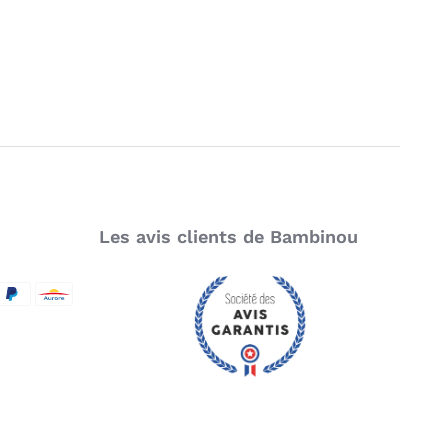
Les avis clients de Bambinou
SecureCode
d by Visa
aypal
Aurore