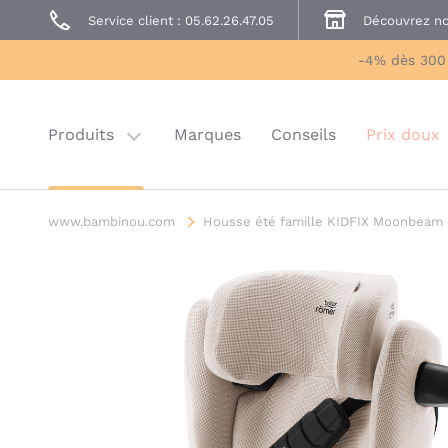
Service client : 05.62.26.47.05
Découvrez no
Prêt à Porter
Sécurité enfant
-4% dès 300
Prix doux
Last chance
Produits
Marques
Conseils
Prix doux
www.bambinou.com
Housse été famille KIDFIX Moonbeam