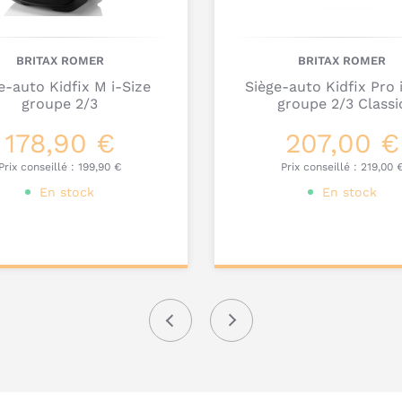
Q
c
BRITAX ROMER
BRITAX ROMER
d
e-auto Kidfix M i-Size
Siège-auto Kidfix Pro 
groupe 2/3
groupe 2/3 Classi
K
178,90 €
207,00 €
R
Prix conseillé :
199,90 €
Prix conseillé :
219,00 
En stock
En stock
onnalisez votre
Personnalisez votre
produit
produit
Précédent
Suivant