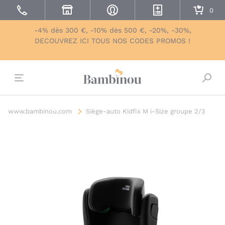
-4% dès 300 €, -10% dès 500 €, -20%, -30%,
DECOUVREZ ICI TOUS NOS CODES PROMOS !
Bascu
www.bambinou.com
Siège-auto Kidfix M i-Size groupe 2/3