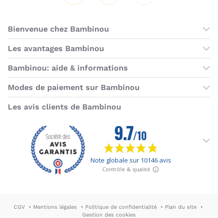
Bienvenue chez Bambinou
Les boutiques Bambinou
Les avantages Bambinou
Boutique Bambinou Paris
Bons plans Bambinou
Bambinou: aide & informations
Boutique Bambinou Toulouse
Cartes cadeaux
Contactez-nous
Modes de paiement sur Bambinou
L'équipe Bambinou
Programme de fidélité
Horaires du service client
American Express
Visa
MasterCard
MasterCard SecureCode
Verified by Visa
Paypal
Aurore
Virement banc
Sepa
Les avis clients de Bambinou
Foire aux questions
Livraisons et retours
Moyens de paiement
Dictionnaire de la puériculture
Rétractation
CGV
Mentions légales
Politique de confidentialité
Plan du site
Gestion des cookies