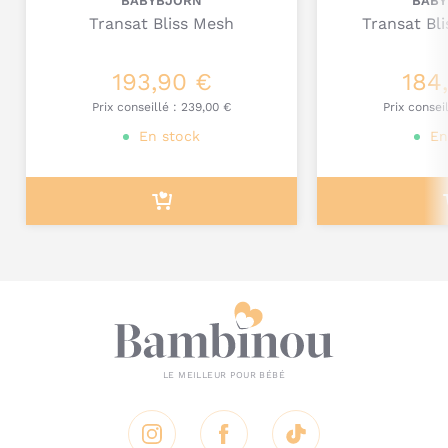
BABYBJORN
BABY
Transat Bliss Mesh
Transat Bl
A découvrir tous les
produits de puériculture BaBybjörn.
193,90 €
184
Je poste mon commentaire
Prix conseillé :
239,00 €
Prix consei
En stock
En
Instagram
Facebook
Tik Tok