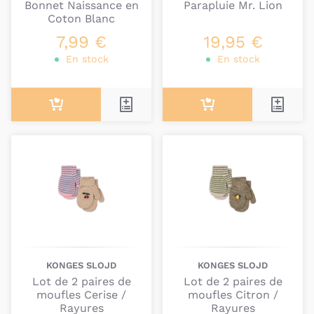
Bonnet Naissance en
Parapluie Mr. Lion
meilleurs matériaux pour assurer une protection
Coton Blanc
optimale de votre bébé, mais aussi pour lui assurer
7,99 €
19,95 €
un confort à toute épreuve, que ce soit le chaud,
En stock
En stock
ou le froid.
Des matériaux de qualité qui
grandissent avec vos enfants
Notre objectif : la durabilité. Que ce qui a été votre
choix pour bébé numéro 1 puisse toujours servir à
bébé numéro 2, ou même à celui de vos amis, ou
voisins, ou même à quelqu'un à qui vous en ferez
profiter en seconde main.
Nous sélectionons volontairement des marques qui
conçoivent des accessoires qui vivent longtemps,
KONGES SLOJD
KONGES SLOJD
sans perdre de leur qualité et de leur beauté.
Lot de 2 paires de
Lot de 2 paires de
moufles Cerise /
moufles Citron /
Rayures
Rayures