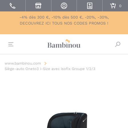
-4% dès 300 €, -10% dès 500 €, -20%, -30%,
DECOUVREZ ICI TOUS NOS CODES PROMOS !
Bascu
www.bambinou.com
Siège-auto Oneto3 i-Size avec isofix Groupe 1/2/3