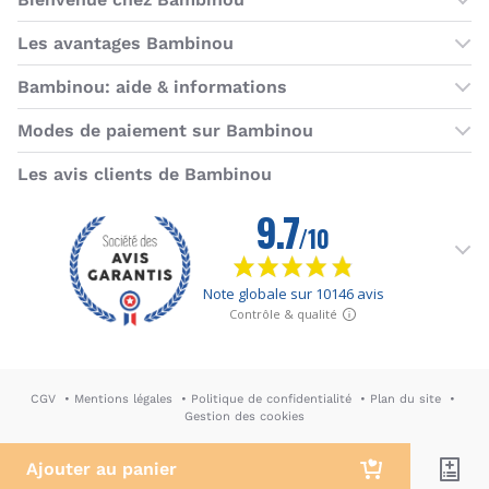
Les boutiques Bambinou
Les avantages Bambinou
Boutique Bambinou Paris
Bons plans Bambinou
Bambinou: aide & informations
Boutique Bambinou Toulouse
Cartes cadeaux
Contactez-nous
Modes de paiement sur Bambinou
L'équipe Bambinou
Programme de fidélité
Horaires du service client
American Express
Visa
MasterCard
MasterCard SecureCode
Verified by Visa
Paypal
Aurore
Virement banc
Sepa
Les avis clients de Bambinou
Foire aux questions
Livraisons et retours
Moyens de paiement
Dictionnaire de la puériculture
Rétractation
CGV
Mentions légales
Politique de confidentialité
Plan du site
Gestion des cookies
DA & Webdesign: Hypersthène
↪ Agence E-commerce PH2M
Ajouter au panier