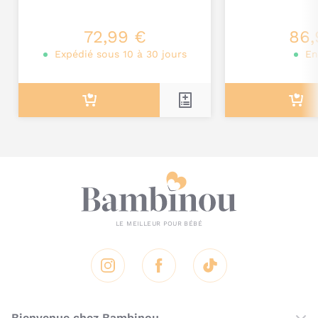
Je poste mon commentaire
72,99 €
86,
Expédié sous 10 à 30 jours
En
Instagram
Facebook
Tik Tok
Bienvenue chez Bambinou