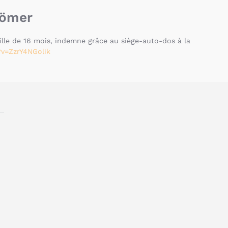
Römer
lle de 16 mois, indemne grâce au siège-auto-dos à la
v=ZzrY4NGolik