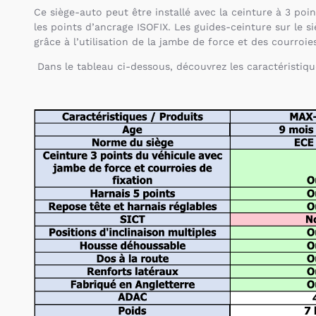
Ce siège-auto peut être installé avec la ceinture à 3 poin
les points d’ancrage ISOFIX. Les guides-ceinture sur le s
grâce à l’utilisation de la jambe de force et des courroies
Dans le tableau ci-dessous, découvrez les caractéristique