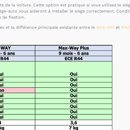
ts de la voiture. Cette option est pratique si vous utilisez le s
iège-auto vous aideront à installer le siège correctement. Condit
 de fixation.
s et la différence principale existante entre le
MAX-WAY
et
MAX