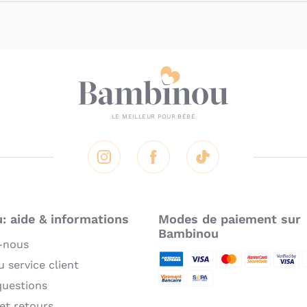
Instagram
Facebook
Tik Tok
 aide & informations
Modes de paiement sur
Bambinou
-nous
 service client
American Express
Visa
MasterCard
MasterCard 
Verifie
P
questions
Virement bancaire
Sepa
 et retours