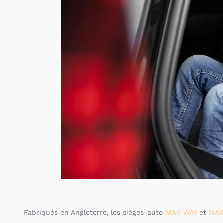
Fabriqués en Angleterre, les sièges-auto
MAX-WAY
et
MAX