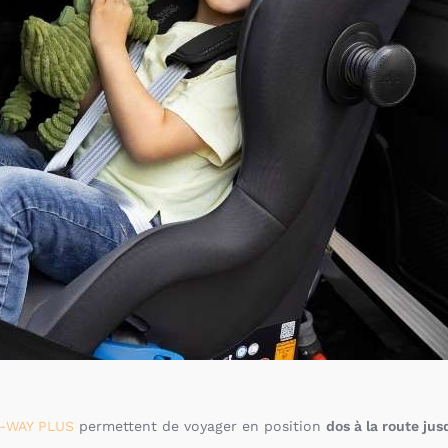
-WAY PLUS
permettent de voyager en position
dos à la route jus