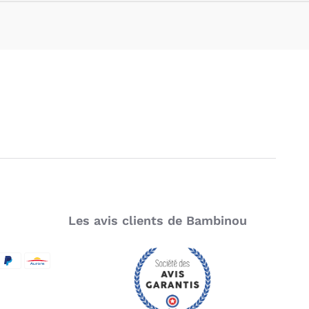
Les avis clients de Bambinou
SecureCode
d by Visa
aypal
Aurore