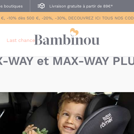
s boutiques
Livraison gratuite à partir de 89€*
 €, -10% dès 500 €, -20%, -30%, DECOUVREZ ICI TOUS NOS CO
Last chance
AX-WAY et MAX-WAY PLU